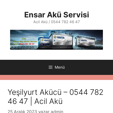
İçeriğe
atla
Ensar Akü Servisi
Acil Akü / 0544 782 46 47
Menü
Yeşilyurt Akücü – 0544 782
46 47 | Acil Akü
25 Aralık 2023
yazar
admin