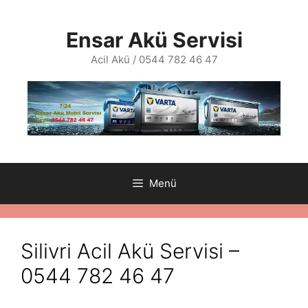
İçeriğe
atla
Ensar Akü Servisi
Acil Akü / 0544 782 46 47
Menü
Silivri Acil Akü Servisi –
0544 782 46 47