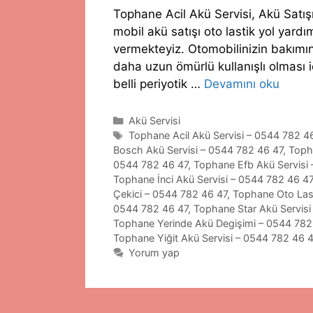
Tophane Acil Akü Servisi, Akü Satış
mobil akü satışı oto lastik yol yar
vermekteyiz. Otomobilinizin bakımını
daha uzun ömürlü kullanışlı olması i
belli periyotik …
Devamını oku
Kategoriler
Akü Servisi
Etiketler
Tophane Acil Akü Servisi – 0544 782 4
Bosch Akü Servisi – 0544 782 46 47
,
Toph
0544 782 46 47
,
Tophane Efb Akü Servisi
Tophane İnci Akü Servisi – 0544 782 46 47
Çekici – 0544 782 46 47
,
Tophane Oto Last
0544 782 46 47
,
Tophane Star Akü Servisi
Tophane Yerinde Akü Degişimi – 0544 782
Tophane Yiğit Akü Servisi – 0544 782 46 
Yorum yap