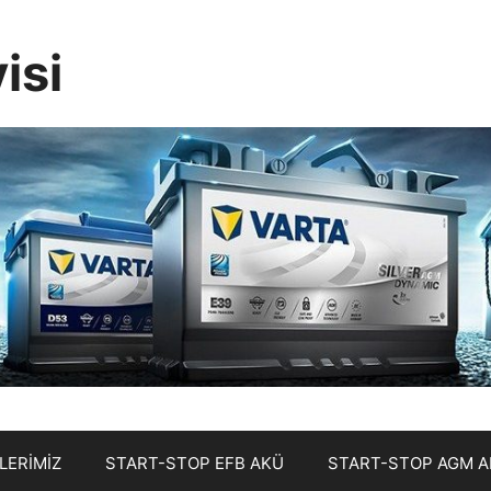
isi
LERİMİZ
START-STOP EFB AKÜ
START-STOP AGM 