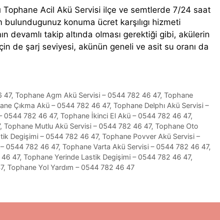
ı Tophane Acil Akü Servisi ilçe ve semtlerde 7/24 saat
dım bulundugunuz konuma ücret karşılıgı hizmeti
n devamlı takip altında olması gerektiği gibi, akülerin
çin de şarj seviyesi, akünün geneli ve asit su oranı da
6 47
,
Tophane Agm Akü Servisi – 0544 782 46 47
,
Tophane
ane Çıkma Akü – 0544 782 46 47
,
Tophane Delphı Akü Servisi –
 – 0544 782 46 47
,
Tophane İkinci El Akü – 0544 782 46 47
,
,
Tophane Mutlu Akü Servisi – 0544 782 46 47
,
Tophane Oto
ik Degişimi – 0544 782 46 47
,
Tophane Povver Akü Servisi –
 – 0544 782 46 47
,
Tophane Varta Akü Servisi – 0544 782 46 47
,
 46 47
,
Tophane Yerinde Lastik Degişimi – 0544 782 46 47
,
47
,
Tophane Yol Yardım – 0544 782 46 47