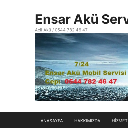
İçeriğe
atla
Ensar Akü Serv
Acil Akü / 0544 782 46 47
ANASAYFA
HAKKIMIZDA
HİZMET