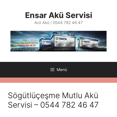
İçeriğe
atla
Ensar Akü Servisi
Acil Akü / 0544 782 46 47
Menü
Sögütlüçeşme Mutlu Akü
Servisi – 0544 782 46 47